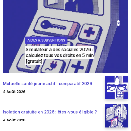
AIDES & SUBVENTIONS
IDES & SUBVENTIONS
IDES & SUBVENTIONS
AIDES & SUBVENTIONS
AIDES & SUBVENTIONS
Simulateur aides sociales 2026 :
calculez tous vos droits en 5 min
[gratuit]
Mutuelle santé jeune actif : comparatif 2026
4 Août 2026
Isolation gratuite en 2026 : êtes-vous éligible ?
4 Août 2026