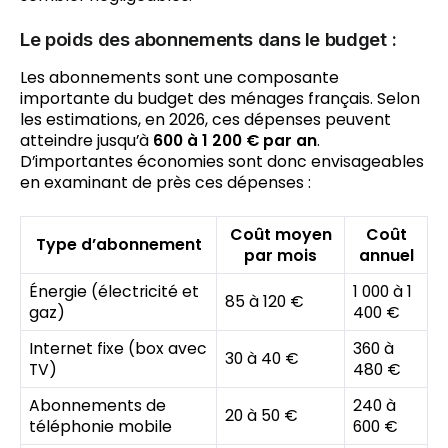
Le poids des abonnements dans le budget :
Les abonnements sont une composante
importante du budget des ménages français. Selon
les estimations, en 2026, ces dépenses peuvent
atteindre jusqu’à
600 à 1 200 € par an
.
D’importantes économies sont donc envisageables
en examinant de près ces dépenses :
Coût moyen
Coût
Type d’abonnement
par mois
annuel
Énergie (électricité et
1 000 à 1
85 à 120 €
gaz)
400 €
Internet fixe (box avec
360 à
30 à 40 €
TV)
480 €
Abonnements de
240 à
20 à 50 €
téléphonie mobile
600 €