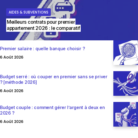
BVENTIONS
AIDES & SUBVENTIONS
AIDES & SUBVENTIONS
AIDES & SUBVENTIONS
AIDES & SUBVENTIONS
Meilleurs contrats pour premier
Suivi dépenses : 5 outils gratuits pour
appartement 2026 : le comparatif
ne rien laisser passer
Premier salaire : quelle banque choisir ?
6 Août 2026
Budget serré : où couper en premier sans se priver
? [méthode 2026]
6 Août 2026
Budget couple : comment gérer l’argent à deux en
2026 ?
6 Août 2026