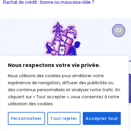
Rachat de crédit : bonne ou mauvaise idée ?
Nous respectons votre vie privée.
Nous utilisons des cookies pour améliorer votre
expérience de navigation, diffuser des publicités ou
des contenus personnalisés et analyser notre trafic. En
cliquant sur « Tout accepter », vous consentez à notre
utilisation des cookies.
ÉNERGIE
15 juillet 2026
Personnaliser
Tout rejeter
Accepter tout
Électricité + eau + internet : budget total pour un célibataire
en 2026